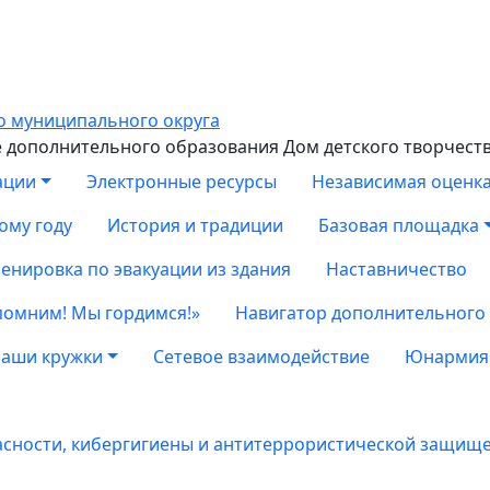
дополнительного образования Дом детского творчест
ации
Электронные ресурсы
Независимая оценка
ому году
История и традиции
Базовая площадка
енировка по эвакуации из здания
Наставничество
помним! Мы гордимся!»
Навигатор дополнительного
аши кружки
Сетевое взаимодействие
Юнармия
асности, кибергигиены и антитеррористической защищ