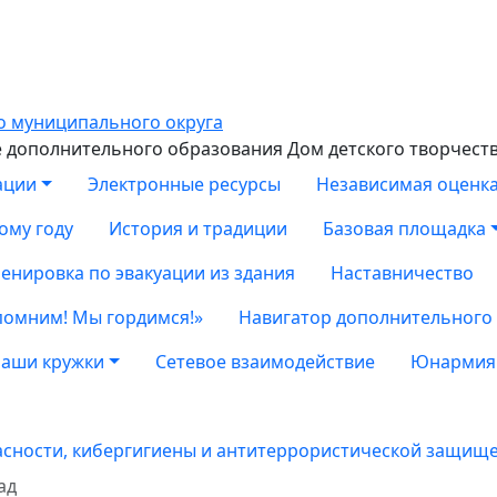
дополнительного образования Дом детского творчест
ации
Электронные ресурсы
Независимая оценка
ому году
История и традиции
Базовая площадка
енировка по эвакуации из здания
Наставничество
помним! Мы гордимся!»
Навигатор дополнительного
аши кружки
Сетевое взаимодействие
Юнармия
асности, кибергигиены и антитеррористической защищ
ад