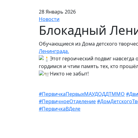
28 Январь 2026
Новости
Блокадный Лен
Обучающиеся из Дома детского творчес
Ленинграда.
Этот героический подвиг навсегда 
гордимся и чтим память тех, кто прошё
Никто не забыт!
#ПервичкаПервыхМАУДОДДТММО
#Дв
#ПервичноеОтделение
#ДомДетскогоТв
#ПервичкаВДеле