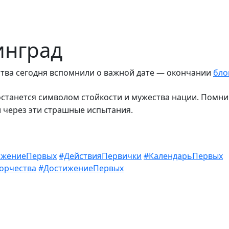
инград
тва сегодня вспомнили о важной дате — окончании
бло
останется символом стойкости и мужества нации. Помни
л через эти страшные испытания.
ижениеПервых
#ДействияПервички
#КалендарьПервых
орчества
#ДостижениеПервых