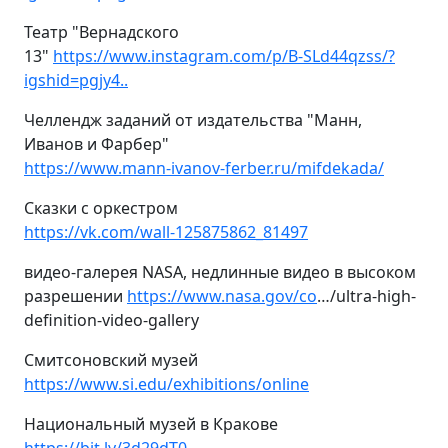
Театр "Вернадского
13"
https://www.instagram.com/p/B-SLd44qzss/?
igshid=pgjy4..
Челлендж заданий от издательства "Манн,
Иванов и Фарбер"
https://www.mann-ivanov-ferber.ru/mifdekada/
Сказки с оркестром
https://vk.com/wall-125875862_81497
видео-галерея NASA, недлинные видео в высоком
разрешении
https://www.nasa.gov/co
…/ultra-high-
definition-video-gallery
Смитсоновский музей
https://www.si.edu/exhibitions/online
Национальный музей в Кракове