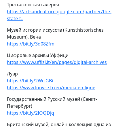
Третьяковская галерея
https://artsandculture.google.com/partner/the-
state-t..
Музей истории искусств (Kunsthistorisches
Museum), Вена
https://bit.ly/3d08Zfm
Цифровые архивы Уффици
https://www.uffizi.it/en/pages/digital-archives
Лувр
https://bit.ly/2WciGBi
https://www.louvre.fr/en/media-en-ligne
Государственный Русский музей (Санкт-
Петербург)
https://bit.ly/2IOQDjq
Британский музей, онлайн-коллекция одна из