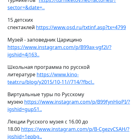
турникетов"
https://turniketov.net/factories/?
sector=&date=..
15 детских
спектаклей
https://www.osd.ru/txtinf.asp?tx=4799
Музей - заповедник Царицино
https://www.instagram.com/p/B99ax-vgf2l/?
igshid=4j163..
Школьная программа по русской
литературе
https://www.kino-
teatr.ru/blog/y2015/10-11//714/?fbcl..
Виртуальные туры по Русскому
музею
https://www.instagram.com/p/B99fynHioPI/?
igshid=gup51..
Лекции Русского музея с 16.00 до
18.00
https://www.instagram.com/p/B-CgezvCSAH/?
igshid=1epbg..