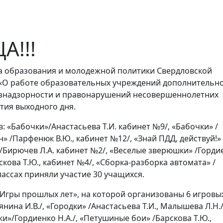
А!!!
а образования и молодежной политики Свердловской
741 «О работе образовательных учреждений дополнительн
безнадзорности и правонарушений несовершеннолетних
ия выходного дня.
: «Бабочки»/Анастасьева Т.И. кабинет №9/, «Бабочки» /
» /Парфенюк В.Ю., кабинет №12/, «Знай ПДД, действуй!» 
 /Бирючев Л.А. кабинет №2/, «Веселые зверюшки» /Горди
скова Т.Ю., кабинет №4/, «Сборка-разборка автомата» /
классах приняли участие 30 учащихся.
«Игры прошлых лет», на которой организованы 6 игровы
ина И.В./, «Городки» /Анастасьева Т.И., Малышева Л.Н./
и»/Гордиенко Н.А./, «Петушиные бои» /Барскова Т.Ю.,