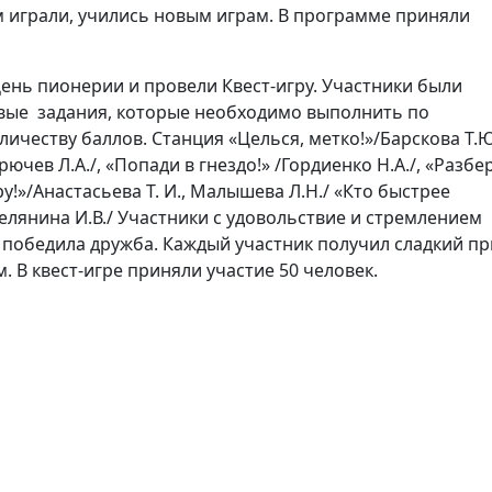
ем играли, учились новым играм. В программе приняли
ень пионерии и провели Квест-игру. Участники были
овые задания, которые необходимо выполнить по
честву баллов. Станция «Целься, метко!»/Барскова Т.Ю
рючев Л.А./, «Попади в гнездо!» /Гордиенко Н.А./, «Разбе
у!»/Анастасьева Т. И., Малышева Л.Н./ «Кто быстрее
елянина И.В./ Участники с удовольствие и стремлением
- победила дружба. Каждый участник получил сладкий пр
 В квест-игре приняли участие 50 человек.