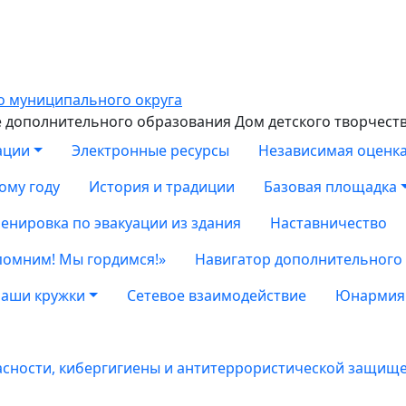
дополнительного образования Дом детского творчест
ации
Электронные ресурсы
Независимая оценка
ому году
История и традиции
Базовая площадка
енировка по эвакуации из здания
Наставничество
помним! Мы гордимся!»
Навигатор дополнительного
аши кружки
Сетевое взаимодействие
Юнармия
асности, кибергигиены и антитеррористической защищ