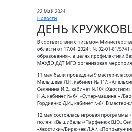
22 Май 2024
Новости
ДЕНЬ КРУЖКОВЦ
В соответствии с письмом Министерств
области от 17.04. 2024г. № 02-01-81/5
образования», в целях профилактики 
МАУДО ДДТ МГО организовал мероприят
11 мая были проведены 9 мастер-классов
Малышева Л.Н. кабинет № 11/, «Апельсин
Селянина И.В., кабинет №10/,«Хвостики»
Н.А. кабинет № 6/, «Супер-машина!» /Бар
Гордиенко Д.И., кабинет №8/. В мастер-
12 мая состоялась игровая программы 
полян: «Вышибалы»/Парфенюк В.Ю., Селян
«Хвостики»/Бирючев Л.А./, «Попрыгунчик