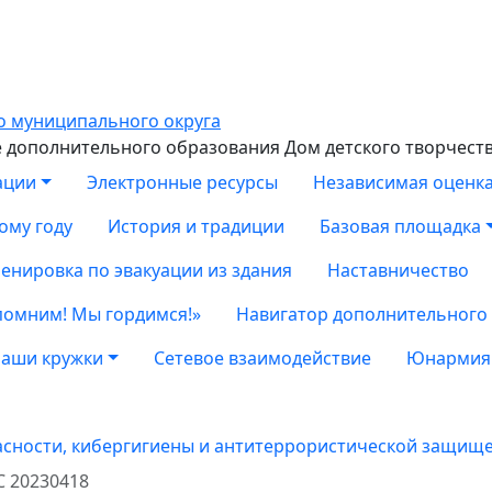
дополнительного образования Дом детского творчест
ации
Электронные ресурсы
Независимая оценка
ому году
История и традиции
Базовая площадка
енировка по эвакуации из здания
Наставничество
помним! Мы гордимся!»
Навигатор дополнительного
аши кружки
Сетевое взаимодействие
Юнармия
асности, кибергигиены и антитеррористической защищ
 20230418