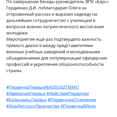
По завершении беседы руководитель ВПК «Барс»
Гордиенко Д.И. поблагодарил Олега за
откровенный рассказ и выразил надежду на
дальнейшее сотрудничество с училищем в
вопросах военно патриотического воспитания
молодёжи.
Мероприятие ещё раз подтвердило важность
прямого диалога между представителями
военных учебных заведений и молодёжными
объединениями для популяризации офицерских
профессий и укрепления обороноспособности
страны.
#ПервичкаПервыхМАУДОДДТММО
#ДвижениеПервых
#ДействияПервички
#КалендарьПервых
#ПервичноеОтделение
#ДомДетскогоТворчества
#ПервичкаВДеле