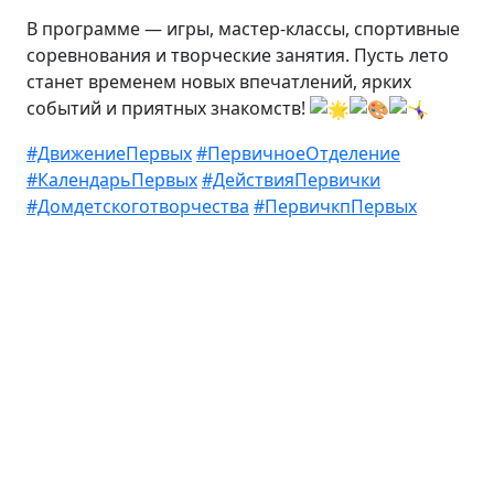
В программе — игры, мастер-классы, спортивные
соревнования и творческие занятия. Пусть лето
станет временем новых впечатлений, ярких
событий и приятных знакомств!
#ДвижениеПервых
#ПервичноеОтделение
#КалендарьПервых
#ДействияПервички
#Домдетскоготворчества
#ПервичкпПервых