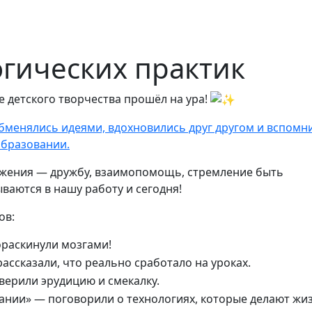
гических практик
 детского творчества прошёл на ура!
бменялись идеями, вдохновились друг другом и вспомн
образовании.
ижения — дружбу, взаимопомощь, стремление быть
ваются в нашу работу и сегодня!
ов:
раскинули мозгами!
ассказали, что реально сработало на уроках.
верили эрудицию и смекалку.
нии» — поговорили о технологиях, которые делают жи