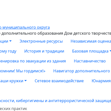
дополнительного образования Дом детского творчест
ации
Электронные ресурсы
Независимая оценка
ому году
История и традиции
Базовая площадка
енировка по эвакуации из здания
Наставничество
помним! Мы гордимся!»
Навигатор дополнительного
аши кружки
Сетевое взаимодействие
Юнармия
асности, кибергигиены и антитеррористической защищ
еских практик