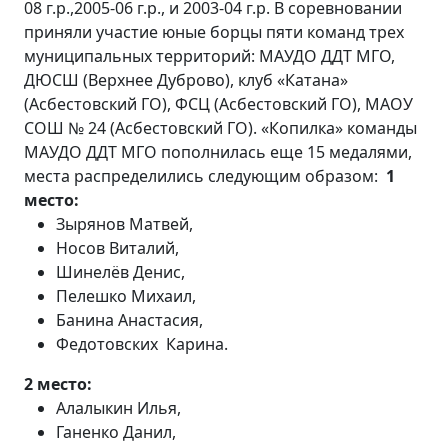
08 г.р.,2005-06 г.р., и 2003-04 г.р. В соревновании
приняли участие юные борцы пяти команд трех
муниципальных территорий: МАУДО ДДТ МГО,
ДЮСШ (Верхнее Дуброво), клуб «Катана»
(Асбестовский ГО), ФСЦ (Асбестовский ГО), МАОУ
СОШ № 24 (Асбестовский ГО). «Копилка» команды
МАУДО ДДТ МГО пополнилась еще 15 медалями,
места распределились следующим образом:
1
место:
Зырянов Матвей,
Носов Виталий,
Шинелёв Денис,
Пелешко Михаил,
Банина Анастасия,
Федотовских Карина.
2 место:
Алалыкин Илья,
Ганенко Данил,