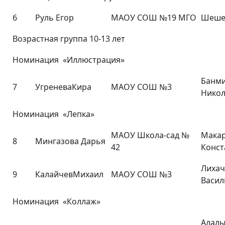
6
Руль Егор
МАОУ СОШ №19 МГО
Шешен
Возрастная группа 10-13 лет
Номинация «Иллюстрация»
Банм
7
УгреневаКира
МАОУ СОШ №3
Никол
Номинация «Лепка»
МАОУ Школа-сад №
Макар
8
Мингазова Дарья
42
Конст
Лихач
9
КалайчевМихаил
МАОУ СОШ №3
Васил
Номинация «Коллаж»
Алалы