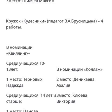
3место: Шиляев Максим
Кружок «Кудесники» (педагог В.А.Брусницына) – 4
работы.
В номинации
«Квиллинг»-
Среди учащихся 10-
13лет:
В номинации «Коллаж»
1 место: Терновых
2 место: Деникаева
Надежда
Азалия
Среди учащихся 14 лет и
3место: Клюева
старше:
Виктория
1 место: Панова