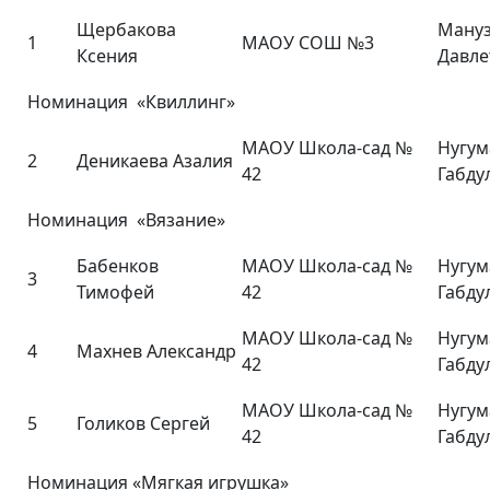
Щербакова
Мануз
1
МАОУ СОШ №3
Ксения
Давле
Номинация «Квиллинг»
МАОУ Школа-сад №
Нугум
2
Деникаева Азалия
42
Габду
Номинация «Вязание»
Бабенков
МАОУ Школа-сад №
Нугум
3
Тимофей
42
Габду
МАОУ Школа-сад №
Нугум
4
Махнев Александр
42
Габду
МАОУ Школа-сад №
Нугум
5
Голиков Сергей
42
Габду
Номинация «Мягкая игрушка»